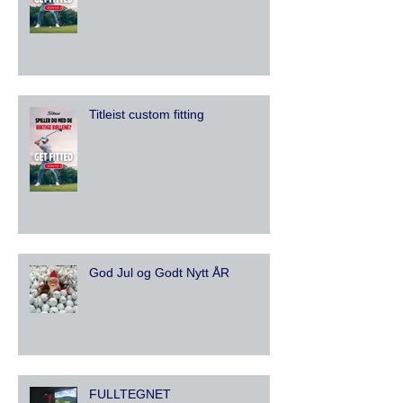
Titleist custom fitting
God Jul og Godt Nytt ÅR
FULLTEGNET