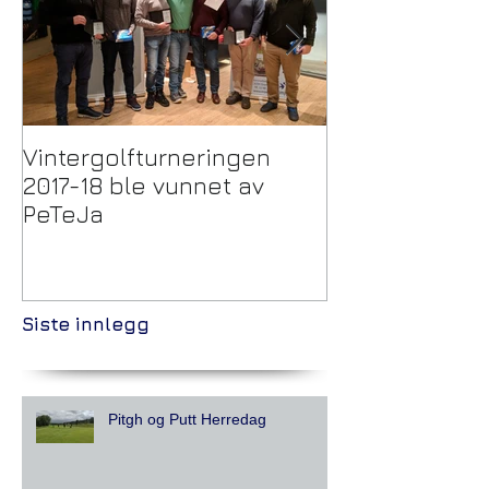
Vintergolfturneringen
Trekking Pulje
2017-18 ble vunnet av
Vintergolftur
PeTeJa
Siste innlegg
Pitgh og Putt Herredag