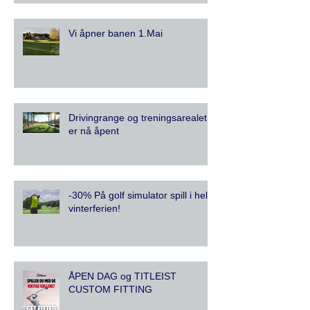
Vi åpner banen 1.Mai
Drivingrange og treningsarealet
er nå åpent
-30% På golf simulator spill i hele
vinterferien!
ÅPEN DAG og TITLEIST
CUSTOM FITTING