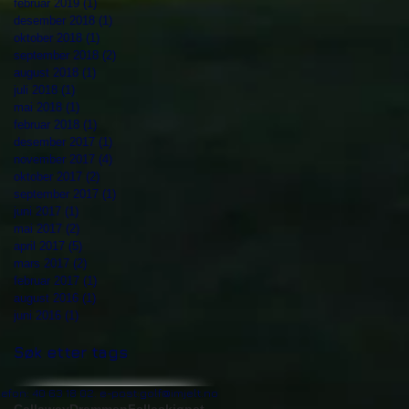
februar 2019
(1)
1 innlegg
desember 2018
(1)
1 innlegg
oktober 2018
(1)
1 innlegg
september 2018
(2)
2 innlegg
august 2018
(1)
1 innlegg
juli 2018
(1)
1 innlegg
mai 2018
(1)
1 innlegg
februar 2018
(1)
1 innlegg
desember 2017
(1)
1 innlegg
november 2017
(4)
4 innlegg
oktober 2017
(2)
2 innlegg
september 2017
(1)
1 innlegg
juni 2017
(1)
1 innlegg
mai 2017
(2)
2 innlegg
april 2017
(5)
5 innlegg
mars 2017
(2)
2 innlegg
februar 2017
(1)
1 innlegg
august 2016
(1)
1 innlegg
juni 2016
(1)
1 innlegg
Søk etter tags
fon: 40 63 18 02. e-post:
golf@imjelt.no