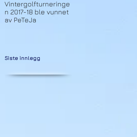
Vintergolfturneringe
Trekking Puljespill
n 2017-18 ble vunnet
Vintergolfturnering
av PeTeJa
n
Siste innlegg