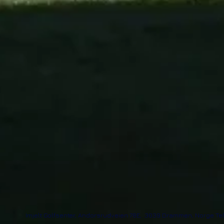
Imjelt Golfsenter, And orsrudveien 78E, 3039 Drammen, Norge Tele