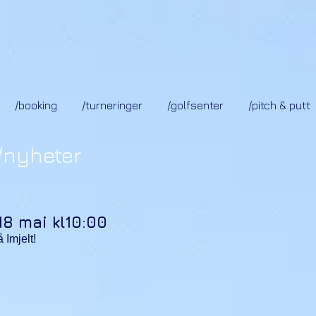
/booking
/turneringer
/golfsenter
/pitch & putt
/nyheter
8 mai kl10:00
Imjelt!