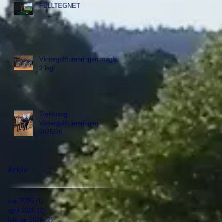
FULLTEGNET
Vintergolfturneringen magler
2 lag!
Trekkning
Vintergolfturneringen
2025/26
Arkiv
mai 2026
(1)
1 innlegg
april 2026
(2)
2 innlegg
februar 2026
(2)
2 innlegg