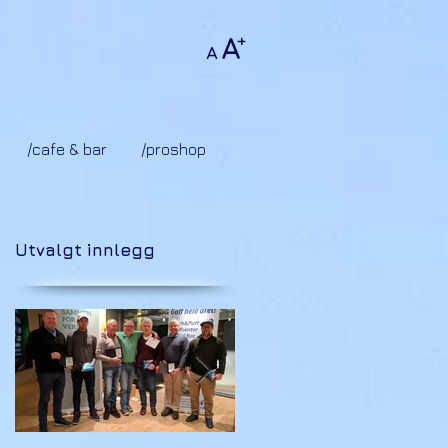
A
+
A
/cafe & bar
/proshop
Utvalgt innlegg