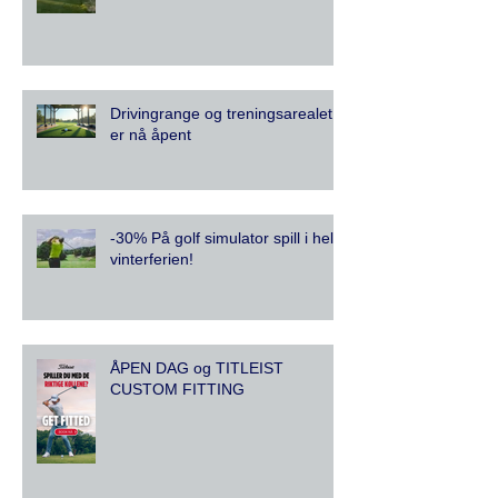
Drivingrange og treningsarealet
er nå åpent
-30% På golf simulator spill i hele
vinterferien!
ÅPEN DAG og TITLEIST
CUSTOM FITTING