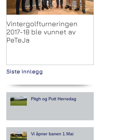
Vintergolfturneringen
Trekking Pulje
2017-18 ble vunnet av
Vintergolftur
PeTeJa
Siste innlegg
Pitgh og Putt Herredag
Vi åpner banen 1.Mai