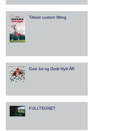
Titleist custom fitting
God Jul og Godt Nytt ÅR
FULLTEGNET