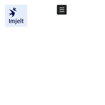
Banen er åpen.
Ingen bestilling av starttid.
Spørsmål? ring 40631802
Velkommen