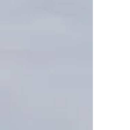
17:45. Det spilles i Brutto og Netto klasse med pitch
og putt handicap. Startkontigenten på kr 450,- som i
sin helhet går til premie gavekort betales før første
runde. Start avgift pr. runde er kr 290,- Velkomm