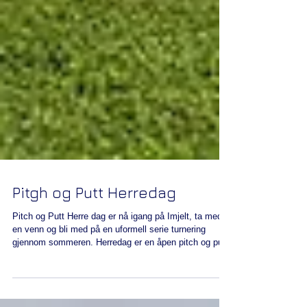
Pitgh og Putt Herredag
Pitch og Putt Herre dag er nå igang på Imjelt, ta med
en venn og bli med på en uformell serie turnering
gjennom sommeren. Herredag er en åpen pitch og putt
turnering turnering for herrer som spilles på mandager
kl. 18:00 fra mai til oktober. Påmelding ved oppmøte kl