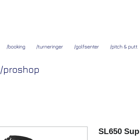
/booking
/turneringer
/golfsenter
/pitch & putt
/proshop
SL650 Supr