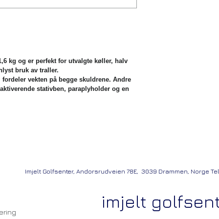
 kg og er perfekt for utvalgte køller, halv 
lyst bruk av traller.
fordeler vekten på begge skuldrene. Andre 
vaktiverende stativben, paraplyholder og en 
Imjelt Golfsenter, And orsrudveien 78E, 3039 Drammen, Norge Tele
imjelt golfsen
ering