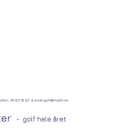
fon: 40 63 18 02. e-post:
golf@imjelt.no
ter
- golf hele året