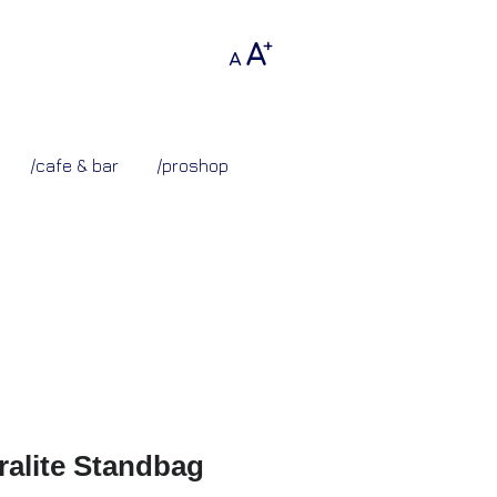
A
+
A
/cafe & bar
/proshop
alite Standbag