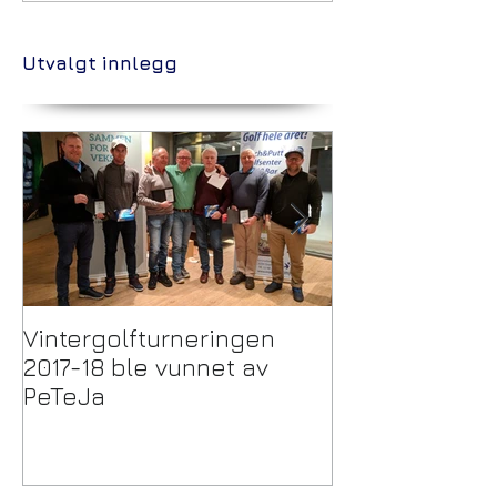
Utvalgt innlegg
Vintergolfturneringen
Trekking Pulje
2017-18 ble vunnet av
Vintergolftur
PeTeJa