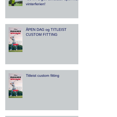
vinterferien!
ÅPEN DAG og TITLEIST
CUSTOM FITTING
Titleist custom fitting