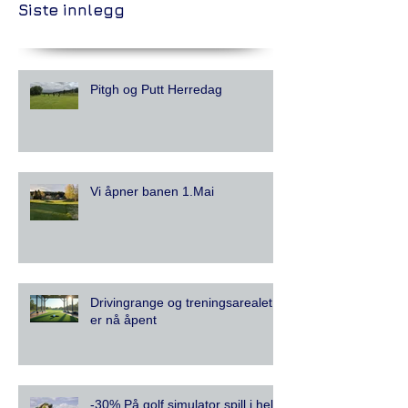
Siste innlegg
Pitgh og Putt Herredag
Vi åpner banen 1.Mai
Drivingrange og treningsarealet
er nå åpent
-30% På golf simulator spill i hele