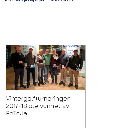
Norgesmesterskapet. Det er 29 deltager fra Bryne,
Kristirnskogen og Imjelt. Finale spilles på...
Vintergolfturneringen
Trekking Pulje
2017-18 ble vunnet av
Vintergolftur
PeTeJa