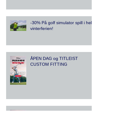
er nå åpent
-30% På golf simulator spill i hele
vinterferien!
ÅPEN DAG og TITLEIST
CUSTOM FITTING
Titleist custom fitting