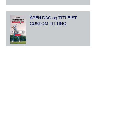
ÅPEN DAG og TITLEIST
CUSTOM FITTING
Titleist custom fitting
God Jul og Godt Nytt ÅR