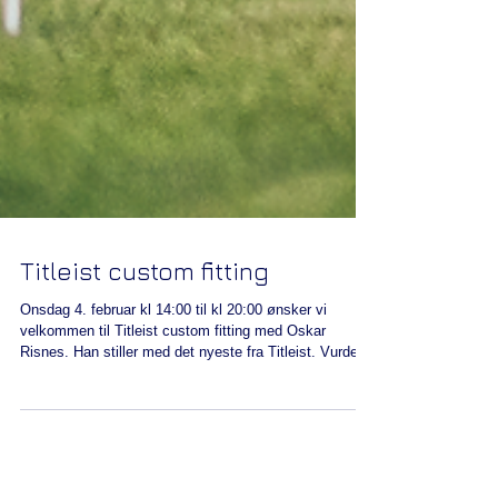
Titleist custom fitting
Onsdag 4. februar kl 14:00 til kl 20:00 ønsker vi
velkommen til Titleist custom fitting med Oskar
Risnes. Han stiller med det nyeste fra Titleist. Vurderer
du nye køller eller bare ønsker og supplere noe i
baggen er dette rette tiden å gjøre det på. VI GIR 10%
PÅ ALLE BESTILLINGER DENNE DAGEN. Meld deg
på nå! Velkommen!