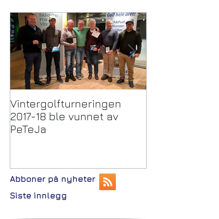
Vintergolfturneringen
Trekking Pulje
2017-18 ble vunnet av
Vintergolftur
PeTeJa
Abboner på nyheter
Siste innlegg