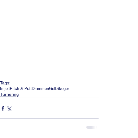
Tags:
Imjelt
Pitch & Putt
Drammen
Golf
Skoger
Turnering