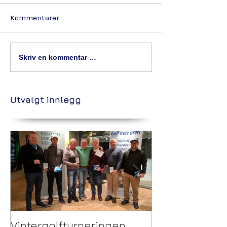
Kommentarer
Skriv en kommentar …
Utvalgt innlegg
Vintergolfturneringen
Trekking Pulje