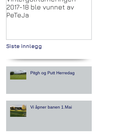
2017-18 ble vunnet av
Vintergolftur
PeTeJa
Siste innlegg
Pitgh og Putt Herredag
Vi åpner banen 1.Mai