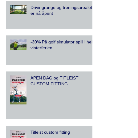
Drivingrange og treningsarealet
er nå åpent
-30% På golf simulator spill i hele
vinterferien!
ÅPEN DAG og TITLEIST
CUSTOM FITTING
Titleist custom fitting