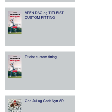
ÅPEN DAG og TITLEIST
CUSTOM FITTING
Titleist custom fitting
God Jul og Godt Nytt ÅR