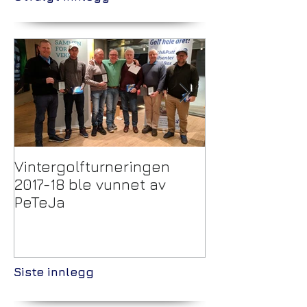
Vintergolfturneringen
Trekking Pulje
2017-18 ble vunnet av
Vintergolftur
PeTeJa
Siste innlegg